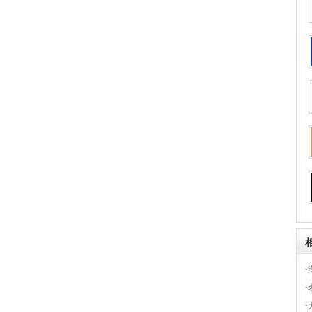
·
·
·