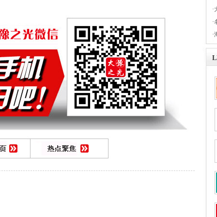
·
·
·