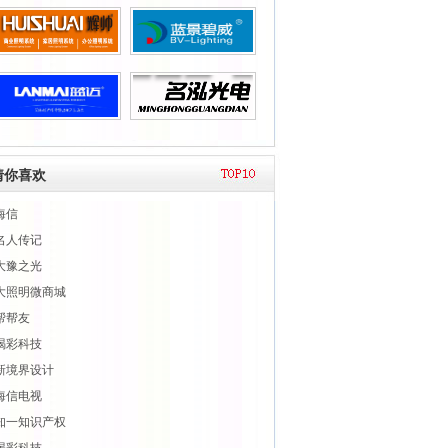
猜你喜欢
海信
名人传记
大豫之光
大照明微商城
帮帮友
喝彩科技
新境界设计
海信电视
知一知识产权