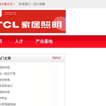
临
大豫之光
！
联系我们
|
加入收藏
司
人才
产业基地
热门文章
喝彩科技
知一知识产权
海信电视
新境界设计
喝彩科技
帮帮友
大照明微商城