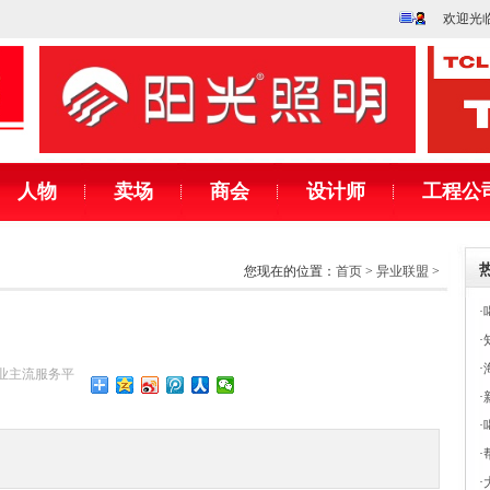
欢迎光
人物
卖场
商会
设计师
工程公
您现在的位置：
首页
>
异业联盟
>
·
·
·
饰行业主流服务平
·
·
·
·