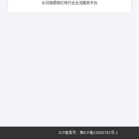
大河南照明灯饰行业主流服务平台
河大豫之光 版权所有 |
ICP备案号：豫ICP备15005791号-1