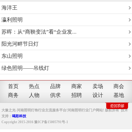
海洋王
瀛利照明
苏晖：从“商鞅变法”看“企业发...
阳光河畔节日灯
东山照明
绿色照明——吊线灯
首页
热点
品牌
商家
卖场
商会
商务
人物
供求
招聘
设计
基地
大豫之光-河南照明灯饰行业主流服务平台!河南照明行业门户网站! 版权所有 技术
支持：
喝彩科技
Copyright 2015-2016 豫ICP备15005791号-1