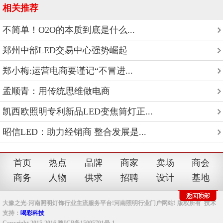
相关推荐
不简单！O2O的本质到底是什么...
郑州中部LED交易中心强势崛起
郑小梅:运营电商要谨记“不冒进...
孟顺青：用传统思维做电商
凯西欧照明专利新品LED变焦筒灯正...
昭信LED：助力经销商 整合发展是...
首页
热点
品牌
商家
卖场
商会
商务
人物
供求
招聘
设计
基地
大豫之光-河南照明灯饰行业主流服务平台!河南照明行业门户网站! 版权所有 技术
支持：
喝彩科技