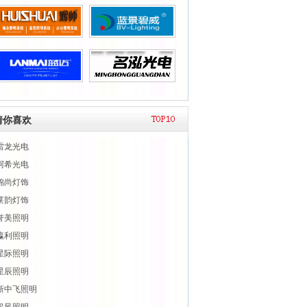
猜你喜欢
雷龙光电
阿希光电
锦尚灯饰
莱韵灯饰
誉美照明
瀛利照明
星际照明
星辰照明
新中飞照明