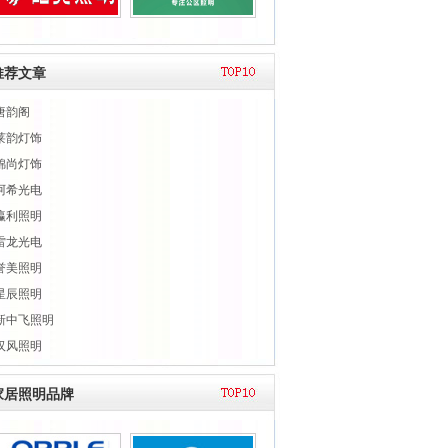
推荐文章
唐韵阁
莱韵灯饰
锦尚灯饰
阿希光电
瀛利照明
雷龙光电
誉美照明
星辰照明
新中飞照明
汉风照明
家居照明品牌