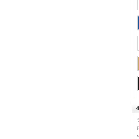
·
·
·