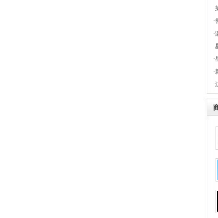
·
·
·
·
·
·
·