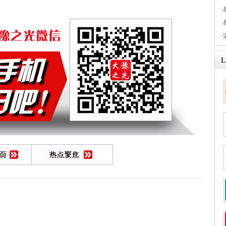
·
·
·