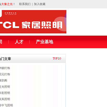
临
大豫之光
！
联系我们
|
加入收藏
司
人才
产业基地
热门文章
华丽灯饰
熙元灯饰
唐韵阁
泛光照明
科彩照明
汉风照明
新中飞照明