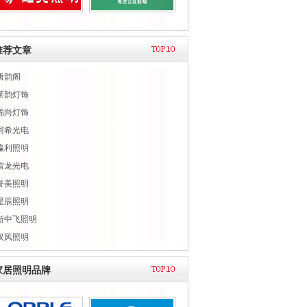
推荐文章
唐韵阁
莱韵灯饰
锦尚灯饰
阿希光电
瀛利照明
雷龙光电
誉美照明
星辰照明
新中飞照明
汉风照明
家居照明品牌