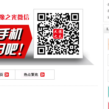
·
·
·