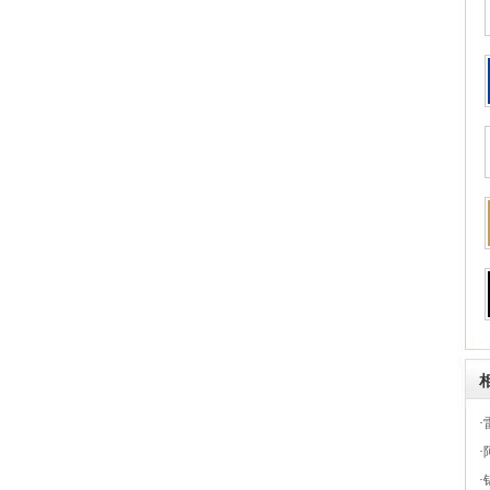
·
·
·