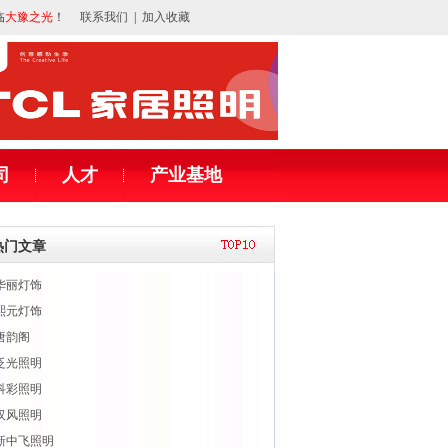
临
大豫之光
！
联系我们
|
加入收藏
司
人才
产业基地
热门文章
华丽灯饰
熙元灯饰
唐韵阁
泛光照明
科彩照明
汉风照明
新中飞照明