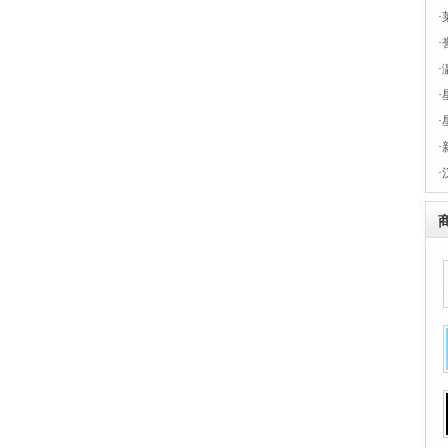
·
·
·
·
·
·
·