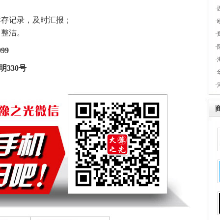
·
库存记录，及时汇报；
·
、整洁。
·
·
099
·
区欧特朗照明330号
·
·