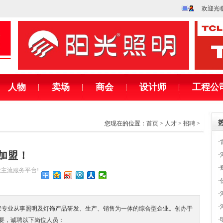
欢迎光
人物
卖场
商会
设计师
工程公
您现在的位置：
首页
>
人才
>
招聘
>
·
加盟！
·
·
行业主流服务平台!
·
·
·
家专业从事照明及灯饰产品研发、生产、销售为一体的综合型企业。创办于
·
需要，诚聘以下岗位人员：