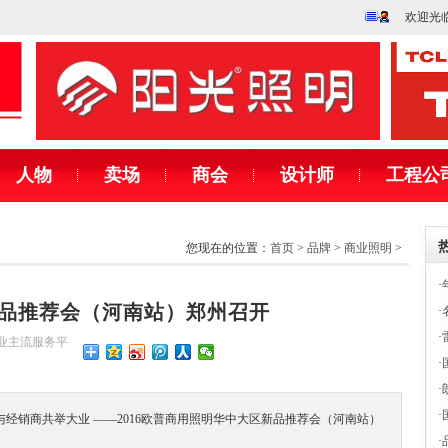
欢迎光
人物
卖场
商会
设计师
工程公
您现在的位置：
首页
>
品牌
>
商业照明
>
·
新品推荐会（河南站）郑州召开
·
·
饰行业主流服务平
·
·
·
与经销商共举大业 ——2016欧普商用照明华中大区新品推荐会（河南站）
·