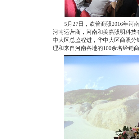
5
月
27
日，欧普商照
2016
年河
河南运营商，河南和美嘉照明科技
中大区总监程进，华中大区商照分
理和来自河南各地的
100
余名经销