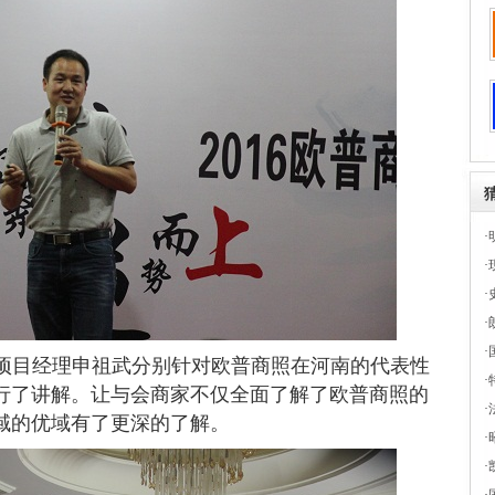
·
·
·
·
·
项目经理申祖武分别针对欧普商照在河南的代表性
·
行了讲解。让与会商家不仅全面了解了欧普商照的
·
域的优域有了更深的了解。
·
·