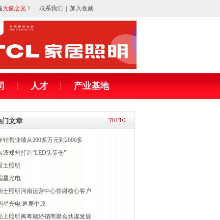
临
大豫之光
！
联系我们
|
加入收藏
司
人才
产业基地
热门文章
年销售业绩从200多万元到2000多
名派郑州打造“LED头等仓”
雷士照明
国星光电
朗士照明河南运营中心答谢核心客户
国星光电 逐鹿中原
品上照明闽粤赣经销商聚合共谋发展