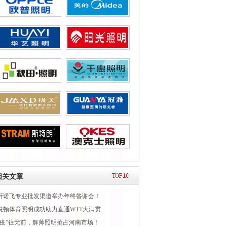
相关文章
昕诺飞专业批发渠道举办年终答谢会！
悦顿体育照明成功助力直通WTT大满贯
“疫”往无前，辉帅照明抢占河南市场！