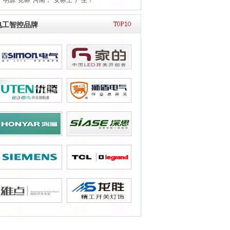
广明源“竞标”河南，“女标王”产生！
电工智控品牌