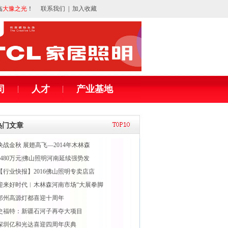
临
大豫之光
！
联系我们
|
加入收藏
司
人才
产业基地
热门文章
决战金秋 展翅高飞—2014年木林森
1480万元|佛山照明河南延续强势发
【行业快报】2016佛山照明专卖店店
迎来好时代︱木林森河南市场“大展拳脚
郑州高源灯都喜迎十周年
史福特：新疆石河子再夺大项目
深圳亿和光达喜迎四周年庆典