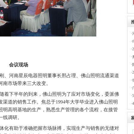
·
·
·
·
会议现场
·
·
刚、河南星辰电器照明董事长邢占理、佛山照明流通渠道
·
河南市场带来三大改变。
·
随着下半年的到来，佛山照明为了应对市场变化，委派佛
·
渠道的销售工作。焦总于1994年大学毕业进入佛山照明
·
山照明高明基地的生产，熟悉生产管理的各个流程，在接管
一线调研。
体化有助于准确把握市场脉搏，实现生产与销售的无缝对