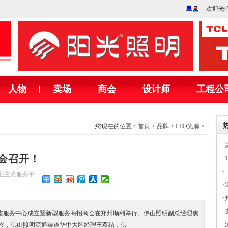
欢迎光
人物
卖场
商会
设计师
工程公
您现在的位置：
首页
>
品牌
>
LED光源
>
·
会召开！
·
·
饰行业主流服务平
·
·
·
南省服务中心成立暨新型服务商招商会在郑州顺利举行。佛山照明副总经理焦
·
岑，佛山照明流通渠道华中大区经理王双结，佛