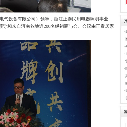
电气设备有限公司）领导，浙江正泰民用电器照明事业
领导和来自河南各地近200名经销商与会。会议由正泰居家
·
·
·
·
·
·
·
·
·
·