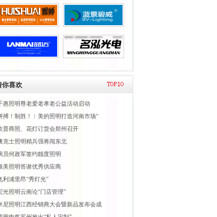
猜你喜欢
千惠照明尊老爱老孝老公益活动启动
拼搏！制胜！︱美的照明打造河南市场“
欧普商照、花灯订货会郑州召开
澳克士照明精兵强将闯东北
演员何政军签约靓度照明
极美照明答谢优秀供应商
飞利浦里昂“秀灯光”
宏光照明云南论“门店管理”
米尼照明江西经销商大会暨新品发布会成