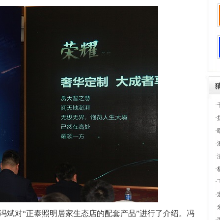
·
·
·
·
·
·
·
·
·
冯斌对“正泰照明居家生态店的配套产品”进行了介绍。冯