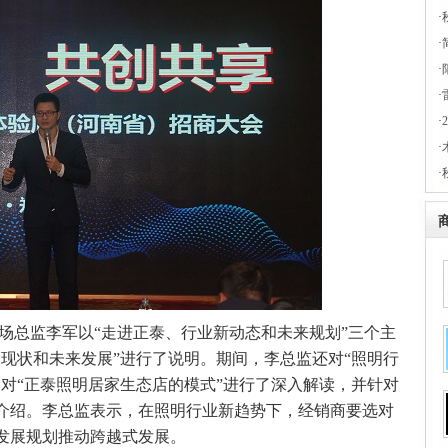
·
·
·
·
·
·
·
场总监李军以“走进正泰、行业新动态和未来规划”三个主
现状和未来发展”进行了说明。
期间，李总监还对“照明行
对“正泰照明居家生态店的模式”进行了深入解读，并针对
介绍。李总监表示，在照明行业新趋势下，经销商要选对
发展规划推动跨越式发展。