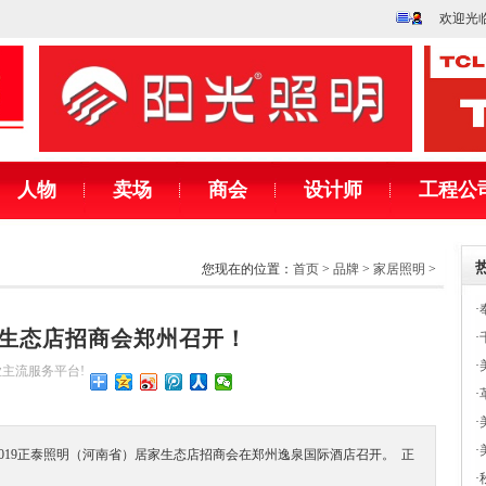
欢迎光
人物
卖场
商会
设计师
工程公
您现在的位置：
首页
>
品牌
>
家居照明
>
·
家生态店招商会郑州召开！
·
·
行业主流服务平台!
·
·
·
—2019正泰照明（河南省）居家生态店招商会在郑州逸泉国际酒店召开。 正
·