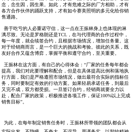
念，念生因，因生果。如此，才有危难之际的厂方相助，才有
各方合作伙伴的踊跃支持，才有如今赛美照明的多元化给你销
售通路。
善于吃亏的人必重诺守信，这一点在王振林身上也体现的淋
漓尽致。无论是罗格朗还是TCL，在与代理商的合作过程中，
每一年度，就会续签合约，且根据市场情况，增加任务量。这
对于经销商而言，是一个巨大的挑战和考验。彼此的关系，既
友好合作又蕴含博弈，掌握平衡和遵守合约，至关重要。
王振林在这方面，有自己的心得体会：“厂家的任务每年都会
提高，我们对此要理解和配合，但是在具体提高比例和落地执
行方面，我们是严格遵照市场情况，做出最符合实际的指标任
务，同时要制定有效的行动方案。如果轻易承诺任务，到最后
又完不成，双方都受损。一旦签订合约，经销商就要全力以
赴，配合厂家的政策，积极推进各项工作，保证100%以上完成
销售目标”。
为此，在每年制定销售任务时，王振林所带领的团队都会从
实际出发，不隐瞒，不夸大，不误导，严谨务实，以契约精神