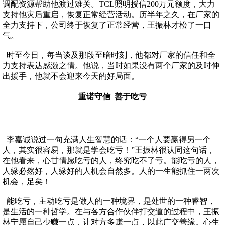
调配资源帮助他渡过难关。TCL照明授信200万元额度，大力
支持他灾后重启，恢复正常经营活动。历半年之久，在厂家的
全力支持下，公司终于恢复了正常经营，王振林才松了一口
气。
时至今日，每当谈及那段至暗时刻，他都对厂家的信任和全
力支持表达感激之情。他说，当时如果没有两个厂家的及时伸
出援手，他就不会迎来今天的好局面。
重诺守信 善于吃亏
李嘉诚说过一句充满人生智慧的话：“一个人要赢得另一个
人，其实很容易，那就是学会吃亏！”王振林很认同这句话，
在他看来，心甘情愿吃亏的人，终究吃不了亏。能吃亏的人，
人缘必然好，人缘好的人机会自然多。人的一生能抓住一两次
机会，足矣！
能吃亏，主动吃亏是做人的一种境界，是处世的一种睿智，
是生活的一种哲学。在与各方合作伙伴打交道的过程中，王振
林宁愿自己少赚一点，让对方多赚一点，以此广交善缘。心生