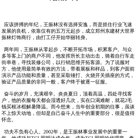
应该拼搏的年纪，王振林没有选择安逸，而是抓住行业飞速
发展的良机，依靠仅有的五万元起步，成立郑州东建材大世界
振林灯饰商行，由打工仔开始华丽转身。
两年间，王振林从零起步，不断开拓市场，积累客户。与众
多等客上门的商户不同，他发挥所长主动出击，骑着自行车走
街串巷，寻找装修公司，以行销思维开拓客源。为了说服对
方，他使用最简单有效的方法，带着展板和样品，到客户面前
演示产品功能和质量，甚至采取锤打、火烧开关插座的方式，
验证产品质量的非同一般，客户终于被逐一征服。
奋斗的岁月，充满艰辛。炎炎夏日，顶着高温，四处寻找客
户，他的衣服每天都会湿透好几次，实在口渴难耐，就花2毛
钱买根冰棍解暑降温。而今想来，当年创业初期的往事，虽谈
不上惊天动地，但却是自己奋斗人生中的重要部分，很是值得
怀念。
功夫不负有心人。2002年，是王振林事业发展中的重要一