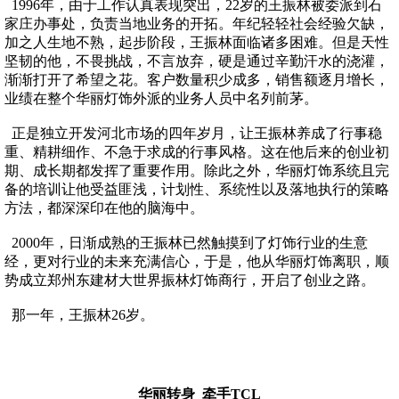
1996年，由于工作认真表现突出，22岁的王振林被委派到石
家庄办事处，负责当地业务的开拓。年纪轻轻社会经验欠缺，
加之人生地不熟，起步阶段，王振林面临诸多困难。但是天性
坚韧的他，不畏挑战，不言放弃，硬是通过辛勤汗水的浇灌，
渐渐打开了希望之花。客户数量积少成多，销售额逐月增长，
业绩在整个华丽灯饰外派的业务人员中名列前茅。
正是独立开发河北市场的四年岁月，让王振林养成了行事稳
重、精耕细作、不急于求成的行事风格。这在他后来的创业初
期、成长期都发挥了重要作用。除此之外，华丽灯饰系统且完
备的培训让他受益匪浅，计划性、系统性以及落地执行的策略
方法，都深深印在他的脑海中。
2000年，日渐成熟的王振林已然触摸到了灯饰行业的生意
经，更对行业的未来充满信心，于是，他从华丽灯饰离职，顺
势成立郑州东建材大世界振林灯饰商行，开启了创业之路。
那一年，王振林26岁。
华丽转身 牵手TCL