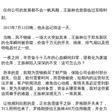
任何公司的发展都不会一帆风顺，王振林也曾面临过至暗时
刻。
2015年7月12日晚，他永远记得这一天。
当晚，风干物燥，一场大火突如其来，王振林位于郑东新区
的仓库瞬间被吞噬，价值千万元的开关、插座、排气扇以及照
明电器付之一炬。
一夜之间，辛苦奋斗十几年的心血瞬间归零，望着化为废墟
的仓库，王振林陷入深深的不安：这可怎么办？
所幸的是，前期为货物购买了财产险，保险公司会赔付部分
损失。但是，赔付需要时间，而货物被烧，短期内的运营却无
法开展，客户听闻消息，难免信心动摇，客情关系必定受到影
响；更为关键的是，如何备货，资金从哪里筹集，面对这些紧
迫而棘手的难题，王振林深感无力，一筹莫展。
让他感到欣慰的是，正在急需援手之际，罗格朗开关来了，
TCL照明也来了。罗格朗授信王振林400万信用额度，并全力