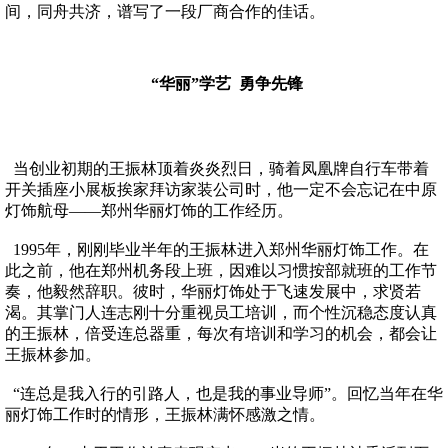
间，同舟共济，谱写了一段厂商合作的佳话。
“华丽”学艺 勇争先锋
当创业初期的王振林顶着炎炎烈日，骑着凤凰牌自行车带着
开关插座小展板挨家拜访家装公司时，他一定不会忘记在中原
灯饰航母——郑州华丽灯饰的工作经历。
1995年，刚刚毕业半年的王振林进入郑州华丽灯饰工作。在
此之前，他在郑州机务段上班，因难以习惯按部就班的工作节
奏，他毅然辞职。彼时，华丽灯饰处于飞速发展中，求贤若
渴。其掌门人连志刚十分重视员工培训，而个性沉稳态度认真
的王振林，倍受连总器重，每次有培训和学习的机会，都会让
王振林参加。
“连总是我入行的引路人，也是我的事业导师”。回忆当年在华
丽灯饰工作时的情形，王振林满怀感激之情。