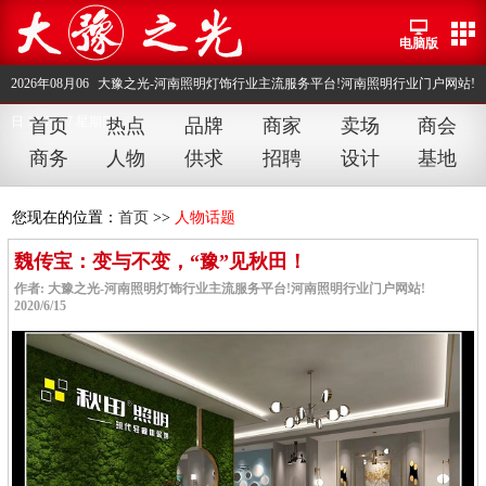
电脑版
2026年08月06
大豫之光-河南照明灯饰行业主流服务平台!河南照明行业门户网站!
日 18:16:18 星期四
首页
热点
品牌
商家
卖场
商会
商务
人物
供求
招聘
设计
基地
您现在的位置：
首页
>>
人物话题
魏传宝：变与不变，“豫”见秋田！
作者: 大豫之光-河南照明灯饰行业主流服务平台!河南照明行业门户网站!
2020/6/15