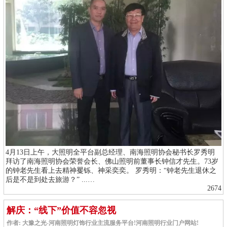
4月13日上午，大照明全平台副总经理、南海照明协会秘书长罗秀明
拜访了南海照明协会荣誉会长、佛山照明前董事长钟信才先生。73岁
的钟老先生看上去精神矍铄、神采奕奕。 罗秀明：“钟老先生退休之
后是不是到处去旅游？” ...…
2674
解庆：“线下”价值不容忽视
作者: 大豫之光-河南照明灯饰行业主流服务平台!河南照明行业门户网站!